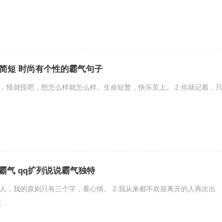
气简短 时尚有个性的霸气句子
吧，怪就怪吧，想怎么样就怎么样。生命短暂，快乐至上。 2.你就记着，
霸气 qq扩列说说霸气独特
的人，我的原则只有三个字，看心情。 2.我从来都不欢迎离开的人再次出
..