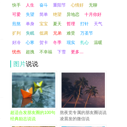
一
快手
人生
奋斗
重阳节
心情好
无聊
可爱
失望
简单
绝望
异地恋
十月你好
煎熬
单身
宝宝
夏天
哲理
打针
天气
扩列
失眠
低调
兄弟
难受
万圣节
好冷
心寒
贺卡
冬季
现实
扎心
温暖
忧伤
超拽
不幸福
下雪
更多…
图片
说说
超适合发朋友圈的100句
熬夜党专属的朋友圈说说
经典励志说说
凌晨发的微信说
什