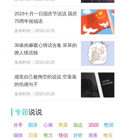
2019十月一日国庆节说说 国庆
怕
70周年祝福语
发布时间：2019-10-25
30条肉麻暖心情话合集 坏坏的
撩人情话独
发布时间：2019-10-25
感觉自己被掏空的说说 空落落
我
的伤感句子
发布时间：2019-10-25
专题
说说
分手
阳关
心痛
寒露
励志
2020
憋屈
煽情
日落
努力
情侣
好听
熬夜
晚安