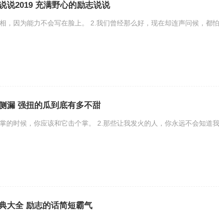
说2019 充满野心的励志说说
长相，因为能力不会写在脸上。 2.我们曾经那么好，现在却连声问候，都
.
侧漏 强扭的瓜到底有多不甜
巴掌的时候，你应该和它击个掌。 2.那些让我发火的人，你永远不会知道
.
典大全 励志的话简短霸气