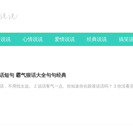
性说说
心情说说
爱情说说
经典说说
搞笑
话短句 霸气狠话大全句句经典
话，不用找太远。 2.说话客气一点。你知道你在跟谁说话吗？ 3.你没看