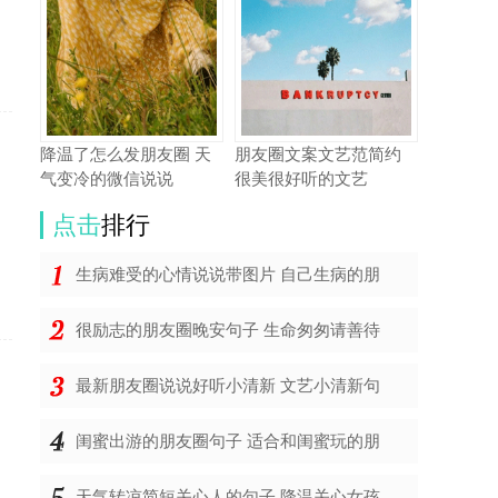
降温了怎么发朋友圈 天
朋友圈文案文艺范简约
气变冷的微信说说
很美很好听的文艺
只
点击
排行
生病难受的心情说说带图片 自己生病的朋
很励志的朋友圈晚安句子 生命匆匆请善待
最新朋友圈说说好听小清新 文艺小清新句
闺蜜出游的朋友圈句子 适合和闺蜜玩的朋
天气转凉简短关心人的句子 降温关心女孩