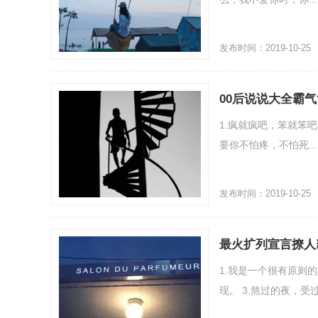
发布时间：2019-10-25
00后说说大全霸
1.疯就疯吧，笨就笨
要你不怕疼，不怕死...
发布时间：2019-10-25
最火扩列宣言撩人
1.我是一个很有原则
现。 3.熬过的夜，受过.