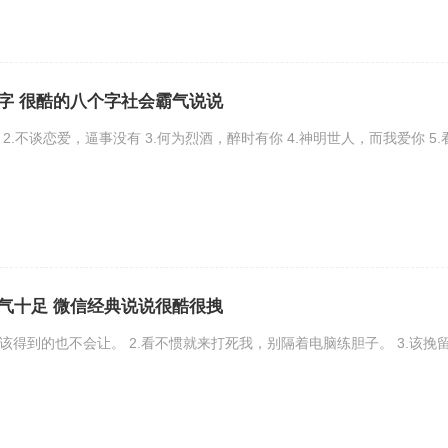
字 很酷的八个字社会霸气说说
 2.不谈恋爱，逼事没有 3.何为烈酒，醉时有你 4.神明世人，而我爱你 5.
气十足 微信经典说说很酷很拽
该得到的也不会让。 2.看不惯就来打死我，别隔着电脑练胆子。 3.该挽