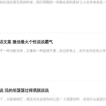
变的比现在更完美的时候，我们周围的一切都会变的更好 2.人生本来就是
话文案 微信最火个性说说霸气
杀手一样冷酷无情，又像风一样捉摸不透，吹过所有人，却不会为任何人停
.
说 活的坦荡荡过得洒脱说说
样了，大家都很忙，我没功夫去猜你的心思！ 2.我爱你时，你说什么就是