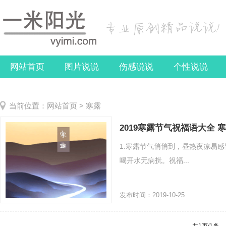
网站首页
图片说说
伤感说说
个性说说
关于我们
当前位置：
网站首页
>
寒露
2019寒露节气祝福语大全
1.寒露节气悄悄到，昼热夜凉易
喝开水无病扰。祝福...
发布时间：2019-10-25