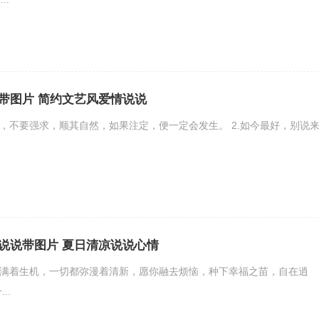
带图片 简约文艺风爱情说说
想，不要强求，顺其自然，如果注定，便一定会发生。 2.如今最好，别说
.
说说带图片 夏日清凉说说心情
充满着生机，一切都弥漫着清新，愿你融去烦恼，种下幸福之苗，自在逍
..