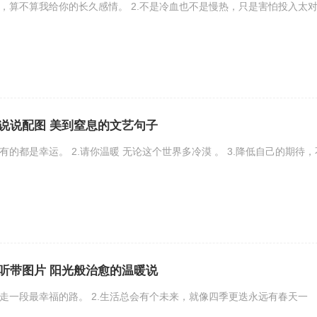
生，算不算我给你的长久感情。 2.不是冷血也不是慢热，只是害怕投入太
说说配图 美到窒息的文艺句子
有的都是幸运。 2.请你温暖 无论这个世界多冷漠 。 3.降低自己的期待，
听带图片 阳光般治愈的温暖说
，走一段最幸福的路。 2.生活总会有个未来，就像四季更迭永远有春天一
..